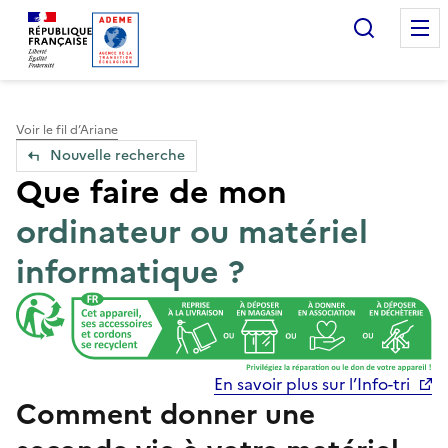
Accueil — Que Faire de mes objets & déchets
Recherc
Voir le fil d’Ariane
Nouvelle recherche
Que faire de mon
ordinateur ou matériel
informatique ?
En savoir plus sur l’Info-tri
Comment donner une