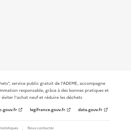
hets", service public gratuit de l'ADEME, accompagne
nsommation responsable, grâce à des bonnes pratiques et
 éviter l'achat neuf et réduire les déchets
c.gouv.fr
legifrance.gouv.fr
data.gouv.fr
Statistiques
Nous contacter