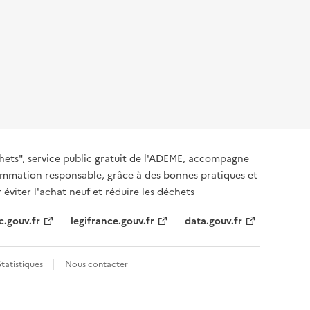
hets", service public gratuit de l'ADEME, accompagne
nsommation responsable, grâce à des bonnes pratiques et
 éviter l'achat neuf et réduire les déchets
c.gouv.fr
legifrance.gouv.fr
data.gouv.fr
Statistiques
Nous contacter