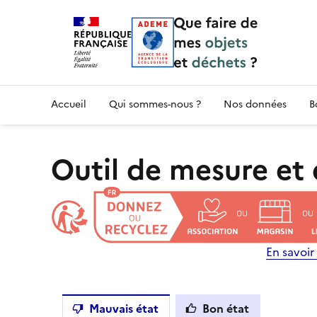
Accueil — Que Faire de mes objets & déchet
Accueil
Qui sommes-nous ?
Nos données
B
Outil de mesure et 
En savoir 
Mauvais état
Bon état