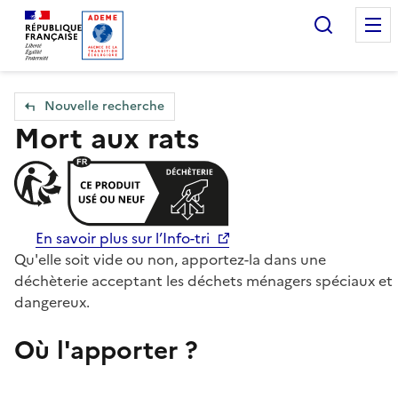
Accueil — Que Faire de mes objets & déchets
Recherc
Nouvelle recherche
Mort aux rats
En savoir plus sur l’Info-tri
Qu'elle soit vide ou non, apportez-la dans une
déchèterie acceptant les déchets ménagers spéciaux et
dangereux.
Où l'apporter ?