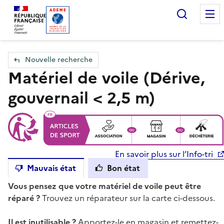
Accueil — Que Faire de mes objets & déchets
Recherc
Nouvelle recherche
Matériel de voile (Dérive,
gouvernail < 2,5 m)
En savoir plus sur l’Info-tri
Mauvais état
Bon état
Vous pensez que votre matériel de voile peut être
réparé ?
Trouvez un réparateur sur la carte ci-dessous.
Il est inutilisable ?
Apportez-le en magasin et remettez-