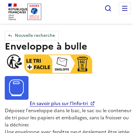
Accueil — Que Faire de mes objets & déchets
Recherc
Nouvelle recherche
Enveloppe à bulle
En savoir plus sur l’Info-tri
Déposez l'enveloppe dans le bac, le sac ou le conteneur
de tri pour les papiers et emballages, sans la froisser ou
la déchirer.
Une enveloppe avec fenêtre peut également être jetée