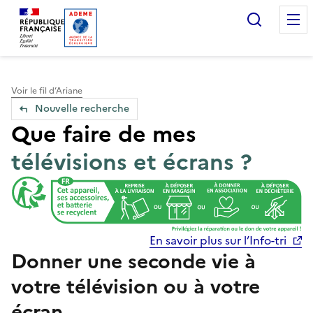
Accueil — Que Faire de mes objets & déchets
Recherc
Voir le fil d’Ariane
Nouvelle recherche
Que faire de mes
télévisions et écrans ?
En savoir plus sur l’Info-tri
Donner une seconde vie à
votre télévision ou à votre
écran