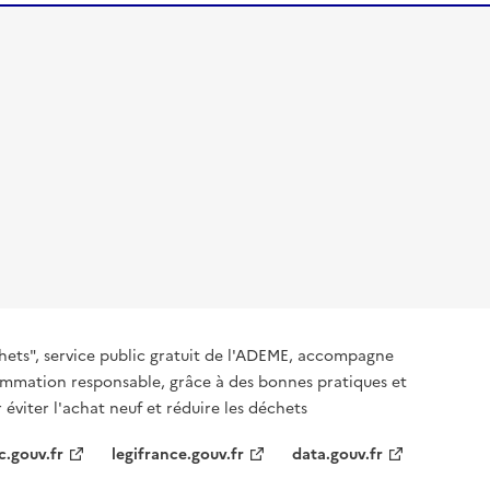
hets", service public gratuit de l'ADEME, accompagne
nsommation responsable, grâce à des bonnes pratiques et
 éviter l'achat neuf et réduire les déchets
c.gouv.fr
legifrance.gouv.fr
data.gouv.fr