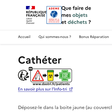
Accueil — Que Faire de mes objets & déchet
Accueil
Qui sommes-nous ?
Bonus Réparation
Cathéter
En savoir plus sur l’Info-tri
Déposez-le dans la boite jaune (au couvercl