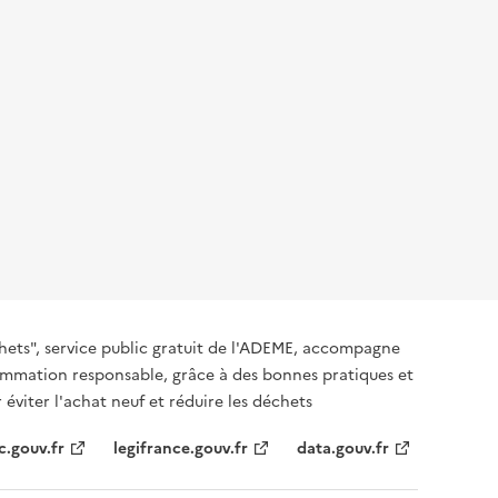
hets", service public gratuit de l'ADEME, accompagne
nsommation responsable, grâce à des bonnes pratiques et
 éviter l'achat neuf et réduire les déchets
c.gouv.fr
legifrance.gouv.fr
data.gouv.fr