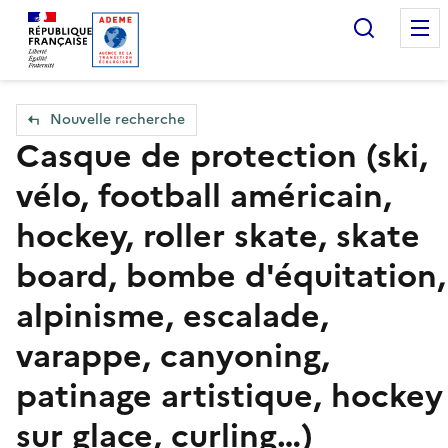
Accueil — Que Faire de mes objets & déchets
Recherc
Nouvelle recherche
Casque de protection (ski,
vélo, football américain,
hockey, roller skate, skate
board, bombe d'équitation,
alpinisme, escalade,
varappe, canyoning,
patinage artistique, hockey
sur glace, curling…)