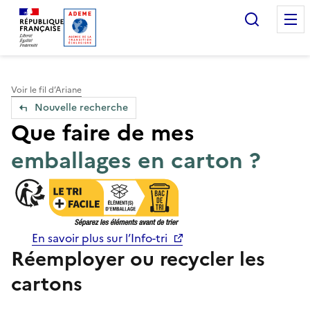
Accueil — Que Faire de mes objets & déchets
Recherc
Voir le fil d’Ariane
Nouvelle recherche
Que faire de mes
emballages en carton ?
En savoir plus sur l’Info-tri
Réemployer ou recycler les
cartons