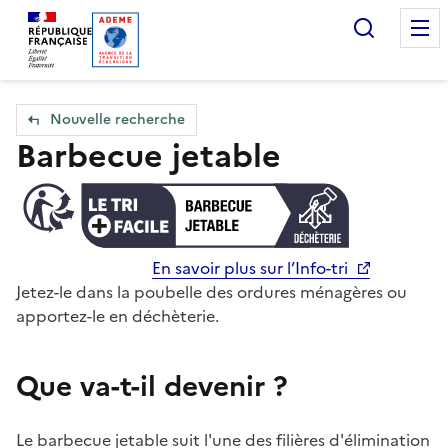
Accueil — Que Faire de mes objets & déchets
Recherc
Nouvelle recherche
Barbecue jetable
En savoir plus sur l’Info-tri
Jetez-le dans la poubelle des ordures ménagères ou
apportez-le en déchèterie.
Que va-t-il devenir ?
Le barbecue jetable suit l'une des filières d'élimination