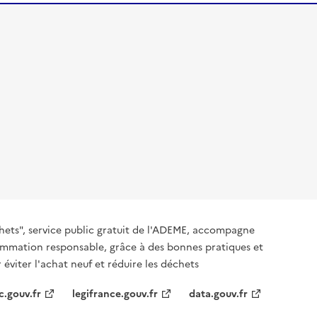
hets", service public gratuit de l'ADEME, accompagne
nsommation responsable, grâce à des bonnes pratiques et
 éviter l'achat neuf et réduire les déchets
c.gouv.fr
legifrance.gouv.fr
data.gouv.fr