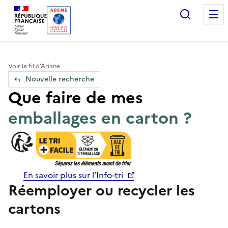
Accueil — Que Faire de mes objets & déchets
Recherc
Voir le fil d’Ariane
Nouvelle recherche
Que faire de mes
emballages en carton ?
En savoir plus sur l’Info-tri
Réemployer ou recycler les
cartons