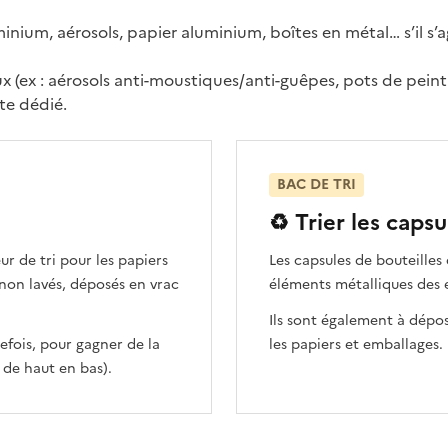
ium, aérosols, papier aluminium, boîtes en métal… s’il s’agi
x (ex : aérosols anti-moustiques/anti-guêpes, pots de peint
te dédié.
BAC DE TRI
♻️ Trier les caps
ur de tri pour les papiers
Les capsules de bouteilles 
 non lavés, déposés en vrac
éléments métalliques des e
Ils sont également à dépos
tefois, pour gagner de la
les papiers et emballages.
r de haut en bas).